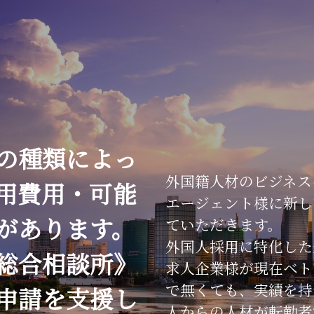
の種類によっ
外国籍人材のビジネス
用費用・可能
エージェント様
に
新し
があります。
ていただきます。
外国人採用に特化した
総合相談所》
求人企業様が現在ベト
で無くても、
実績を
持
申請を支援し
人からの人材が転勤者