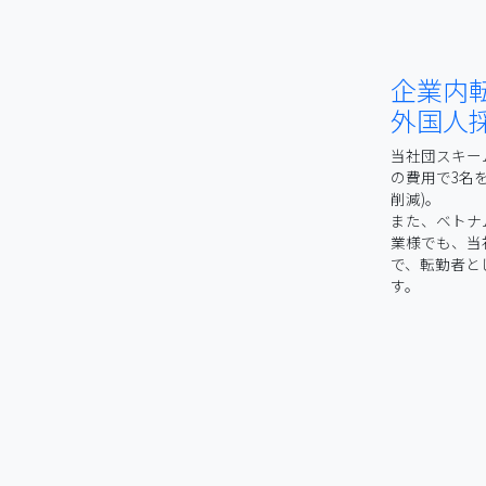
企業内
外国人
当社団スキー
の費用で3名
削減)。
また、ベトナ
業様でも、当
で、転勤者と
す。