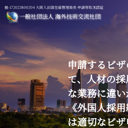
般-172023800204 大阪入出国在留管理局長 申請等取次認証
一般社団法人 海外技術交流社団
申請するビザ
て、人材の採
な業務に違い
《外国人採用
は
適切な
ビザ