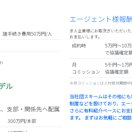
エージェント様報
求人企業様にお取次ぎいただいた
諸手続き費用50万円/人
お支払いします。
成約時
5万円～10万
で
協議
確定
料
月
5千円～1万
コミッション
協議
確定額
※月コミッションは人材就労期間中
デル
当社団スキームはその他にも地
制度などを設けており、エー
れ、
支部・関係先へ
配属
さらに有料紹介ベースにお支
ます。 まずはお気軽にご相
300万円/本部