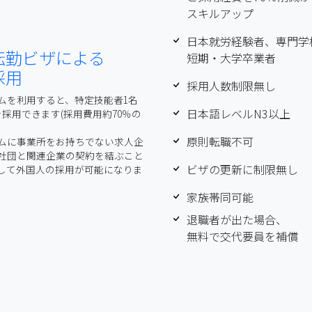
スキルアップ
日本就労経験者、専門学
転勤ビザに
よる
短期・大学卒業者
採用
採用人数制限無し
ムを利用すると、特定技能者1名
日本語レベルN3以上
を採用できます(採用費用約70％の
原則転職不可
ムに事業所をお持ちでない求人企
社団と
関連企業
の契約を結ぶこと
ビザの更新に制限無し
して外国人の採用が可能になりま
家族帯同可能
退職者が出た場合、
無料で交代要員を補償