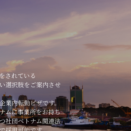
をされている
い
選択肢をご案内させ
企業内転勤
ビザ
です。
ナムに事業所をお持ち
つ社団ベトナム関連法
で
採用
可能です。